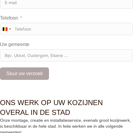
Telefoon
B
e
l
Uw gemeente
g
i
u
m
+
Stuur uw verzoek
3
2
ONS WERK OP UW KOZIJNEN
OVERAL IN DE STAD
Onze montage, creatie en installatieservice, evenals groot kozijnwerk,
is beschikbaar in de hele stad. In feite werken we in alle volgende
gemeenten: