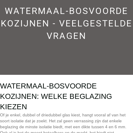
WATERMAAL-BOSVOORDE
KOZIJNEN - VEELGESTELDE
VRAGEN
WATERMAAL-BOSVOORDE
KOZIJNEN: WELKE BEGLAZING
KIEZEN
Of je enkel, dubbel of driedubbel glas kiest, hangt vooral af van het
soort isolatie dat je zoekt. Het zal geen verrassing zijn dat enkele
beglazing de minste isolatie biedt, met een dikte tussen 4 en 6 mm.
Ook al is het de meest betaalbare op de markt, het biedt niet