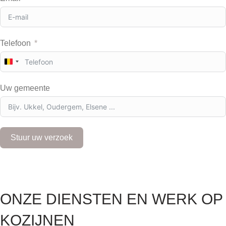
Telefoon
B
e
l
Uw gemeente
g
i
u
m
+
Stuur uw verzoek
3
2
ONZE DIENSTEN EN WERK OP
KOZIJNEN