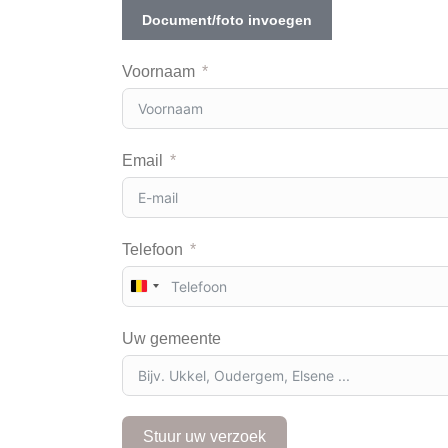
Document/foto invoegen
Voornaam
Email
Telefoon
B
e
l
Uw gemeente
g
i
u
m
+
Stuur uw verzoek