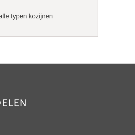
lle typen kozijnen
DELEN