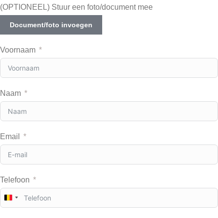
(OPTIONEEL) Stuur een foto/document mee
Document/foto invoegen
Voornaam
Naam
Email
Telefoon
B
e
l