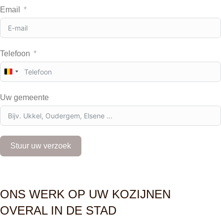
Email
Telefoon
B
e
l
Uw gemeente
g
i
u
m
+
Stuur uw verzoek
3
2
ONS WERK OP UW KOZIJNEN
OVERAL IN DE STAD