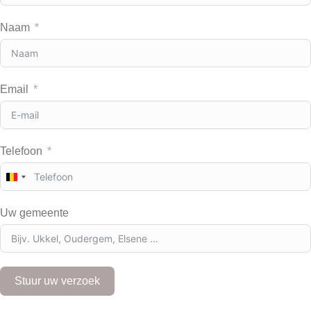
Naam
Email
Telefoon
B
e
l
Uw gemeente
g
i
u
m
+
Stuur uw verzoek
3
2