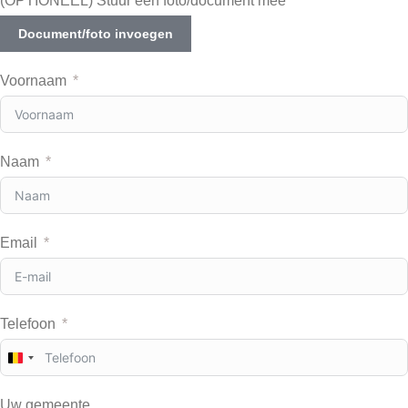
(OPTIONEEL) Stuur een foto/document mee
Document/foto invoegen
Voornaam
Naam
Email
Telefoon
B
e
l
Uw gemeente