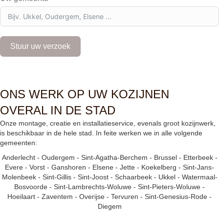
g
i
u
m
+
Stuur uw verzoek
3
2
ONS WERK OP UW KOZIJNEN
OVERAL IN DE STAD
Onze montage, creatie en installatieservice, evenals groot kozijnwerk,
is beschikbaar in de hele stad. In feite werken we in alle volgende
gemeenten:
Anderlecht
-
Oudergem
-
Sint-Agatha-Berchem
-
Brussel
-
Etterbeek
-
Evere
-
Vorst
-
Ganshoren
-
Elsene
-
Jette
-
Koekelberg
-
Sint-Jans-
Molenbeek
-
Sint-Gillis
-
Sint-Joost
-
Schaarbeek
-
Ukkel
-
Watermaal-
Bosvoorde
-
Sint-Lambrechts-Woluwe
-
Sint-Pieters-Woluwe
-
Hoeilaart
-
Zaventem
-
Overijse
-
Tervuren
-
Sint-Genesius-Rode
-
Diegem