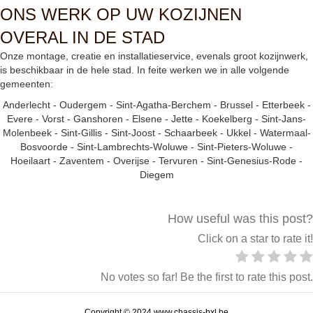
ONS WERK OP UW KOZIJNEN
OVERAL IN DE STAD
Onze montage, creatie en installatieservice, evenals groot kozijnwerk,
is beschikbaar in de hele stad. In feite werken we in alle volgende
gemeenten:
Anderlecht
-
Oudergem
-
Sint-Agatha-Berchem
-
Brussel
-
Etterbeek
-
Evere
-
Vorst
-
Ganshoren
-
Elsene
-
Jette
-
Koekelberg
-
Sint-Jans-
Molenbeek
-
Sint-Gillis
-
Sint-Joost
-
Schaarbeek
-
Ukkel
-
Watermaal-
Bosvoorde
-
Sint-Lambrechts-Woluwe
-
Sint-Pieters-Woluwe
-
Hoeilaart
-
Zaventem
-
Overijse
-
Tervuren
-
Sint-Genesius-Rode
-
Diegem
How useful was this post?
Click on a star to rate it!
No votes so far! Be the first to rate this post.
Copyright © 2024 www.chassis-bxl.be