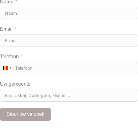
Naam
Email
Telefoon
B
e
l
Uw gemeente
g
i
u
m
+
Stuur uw verzoek
3
2