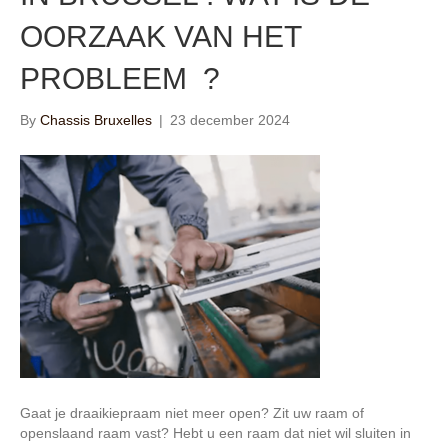
OORZAAK VAN HET
PROBLEEM ?
By
Chassis Bruxelles
|
23 december 2024
Gaat je draaikiepraam niet meer open? Zit uw raam of
openslaand raam vast? Hebt u een raam dat niet wil sluiten in