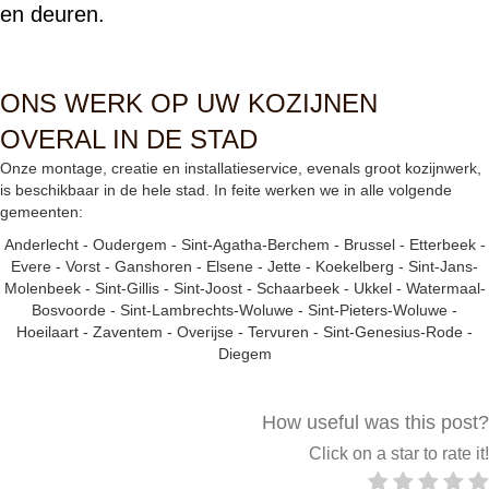
en deuren.
ONS WERK OP UW KOZIJNEN
OVERAL IN DE STAD
Onze montage, creatie en installatieservice, evenals groot kozijnwerk,
is beschikbaar in de hele stad. In feite werken we in alle volgende
gemeenten:
Anderlecht
-
Oudergem
-
Sint-Agatha-Berchem
-
Brussel
-
Etterbeek
-
Evere
-
Vorst
-
Ganshoren
-
Elsene
-
Jette
-
Koekelberg
-
Sint-Jans-
Molenbeek
-
Sint-Gillis
-
Sint-Joost
-
Schaarbeek
-
Ukkel
-
Watermaal-
Bosvoorde
-
Sint-Lambrechts-Woluwe
-
Sint-Pieters-Woluwe
-
Hoeilaart
-
Zaventem
-
Overijse
-
Tervuren
-
Sint-Genesius-Rode
-
Diegem
How useful was this post?
Click on a star to rate it!