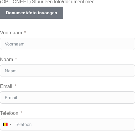
(OPTIONEEL) Stuur een foto/document mee
Document/foto invoegen
Voornaam
Naam
Email
Telefoon
B
e