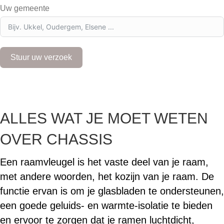
l
Uw gemeente
g
i
u
m
+
Stuur uw verzoek
3
2
ALLES WAT JE MOET WETEN
OVER CHASSIS
Een raamvleugel is het vaste deel van je raam,
met andere woorden, het kozijn van je raam. De
functie ervan is om je glasbladen te ondersteunen,
een goede geluids- en warmte-isolatie te bieden
en ervoor te zorgen dat je ramen luchtdicht,