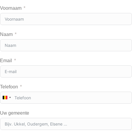
Voornaam
Naam
Email
Telefoon
B
e
l
Uw gemeente
g
i
u