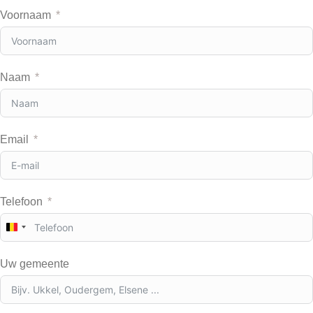
Voornaam
Naam
Email
Telefoon
B
e
l
Uw gemeente
g
i
u
m