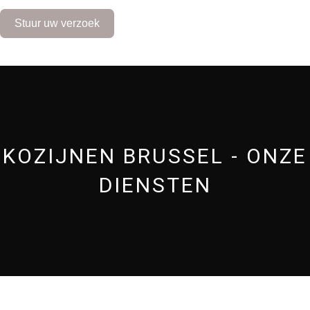
m
+
Stuur uw verzoek
3
2
KOZIJNEN BRUSSEL - ONZE
DIENSTEN