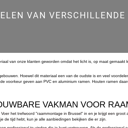
ELEN VAN VERSCHILLENDE
teriaal van onze klanten geworden omdat het licht is, op maat gemaa
re gebouwen. Hoewel dit materiaal een van de oudste is en veel voordel
e voorkeur geven aan PVC en aluminium ramen. Houten ramen daarent
ROUWBARE VAKMAN VOOR RAA
 Voer het trefwoord "raammontage in Brussel" in en je krijgt een groot 
 de tijd hebt, kun je alle aanbiedingen bekijken die er zijn.
professional te vinden die je kunt vertrouwen. Als de professional e