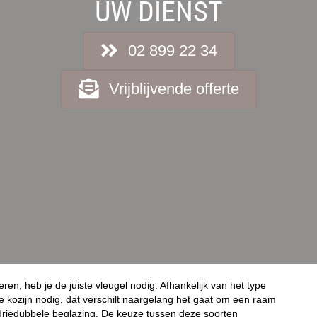
UW DIENST
02 899 22 34
Vrijblijvende offerte
leren, heb je de juiste vleugel nodig. Afhankelijk van het type
ste kozijn nodig, dat verschilt naargelang het gaat om een raam
driedubbele beglazing. De keuze tussen deze soorten