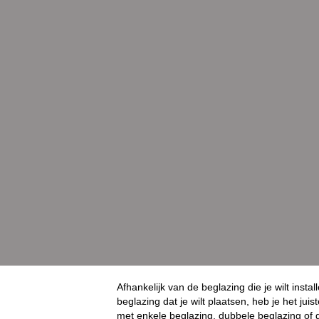
Afhankelijk van de beglazing die je wilt instal
beglazing dat je wilt plaatsen, heb je het jui
met enkele beglazing, dubbele beglazing of 