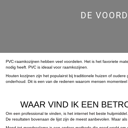
DE VOORD
PVC-raamkozijnen hebben veel voordelen. Het is het favoriete ma
nodig heeft. PVC is ideaal voor raamkozijnen.
Houten kozijnen zijn het populairst bij traditionele huizen of oude
onderhoud. Dit is een van de redenen waarom mensen momenteel d
WAAR VIND IK EEN BET
Om een professional te vinden, is het internet het beste hulpmiddel.
De resultaten bovenaan de lijst zijn de meest aanbevolen. Maar als je
Mond-tot-mondreclame is een andere methode die goed werkt om een 