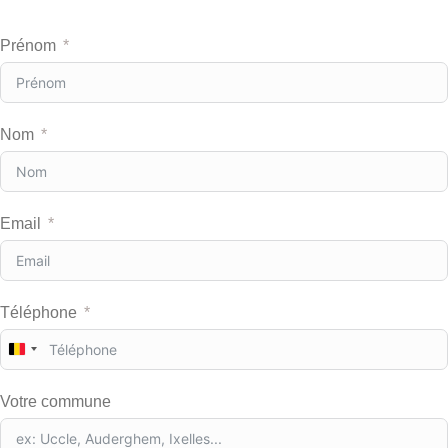
Prénom
Nom
Email
Téléphone
B
e
l
Votre commune
g
i
u