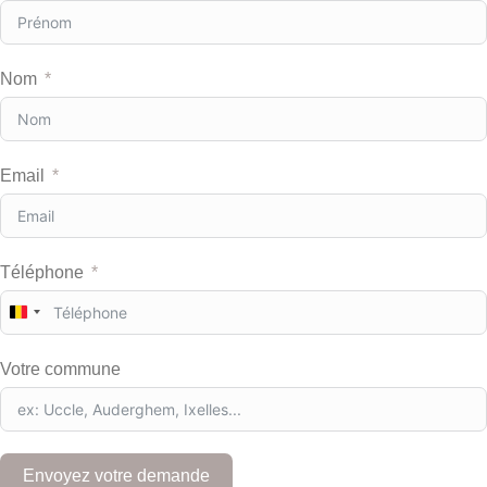
Nom
Email
Téléphone
B
e
l
Votre commune
g
i
u
m
+
Envoyez votre demande
3