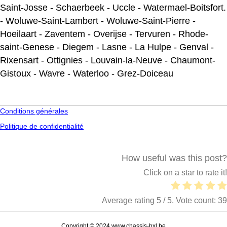
Saint-Josse
-
Schaerbeek
-
Uccle
-
Watermael-Boitsfort
.
-
Woluwe-Saint-Lambert
-
Woluwe-Saint-Pierre
-
Hoeilaart
-
Zaventem
-
Overijse
-
Tervuren
-
Rhode-
saint-Genese
-
Diegem
-
Lasne
-
La Hulpe
-
Genval
-
Rixensart
-
Ottignies
-
Louvain-la-Neuve
-
Chaumont-
Gistoux
-
Wavre
-
Waterloo
-
Grez-Doiceau
Conditions générales
Politique de confidentialité
How useful was this post?
Click on a star to rate it!
Average rating
5
/ 5. Vote count:
39
Copyright © 2024 www.chassis-bxl.be