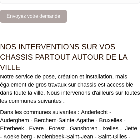
m
+
Envoyez votre demande
3
2
NOS INTERVENTIONS SUR VOS
CHASSIS PARTOUT AUTOUR DE LA
VILLE
Notre service de pose, création et installation, mais
également de gros travaux sur chassis est accessible
dans toute la ville. Nous intervenons d'ailleurs sur toutes
les communes suivantes :
Dans les communes suivantes :
Anderlecht
-
Auderghem
-
Berchem-Sainte-Agathe
-
Bruxelles
-
Etterbeek
-
Evere
-
Forest
-
Ganshoren
-
Ixelles
-
Jette
-
Koekelberg
-
Molenbeek-Saint-Jean
-
Saint-Gilles
-