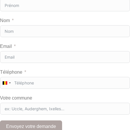
Nom
Email
Téléphone
B
e
l
Votre commune
g
i
u
m
+
Envoyez votre demande
3