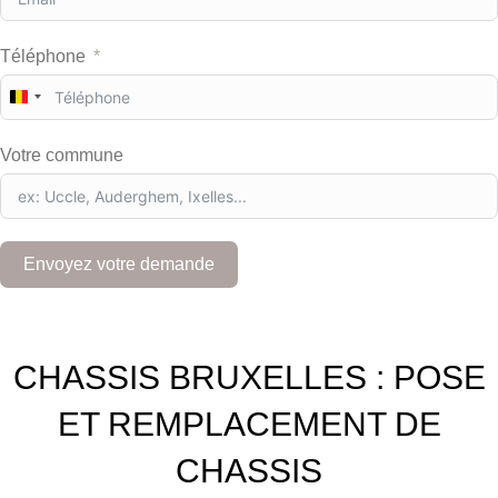
Téléphone
B
e
l
Votre commune
g
i
u
m
+
Envoyez votre demande
3
2
CHASSIS BRUXELLES : POSE
ET REMPLACEMENT DE
CHASSIS