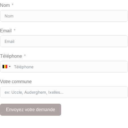
Nom
Email
Téléphone
B
e
l
Votre commune
g
i
u
m
+
Envoyez votre demande
3
2