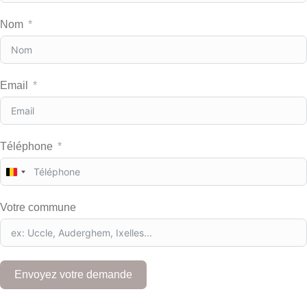
Nom
Email
Téléphone
B
e
l
Votre commune
g
i
u
m
+
Envoyez votre demande
3
2