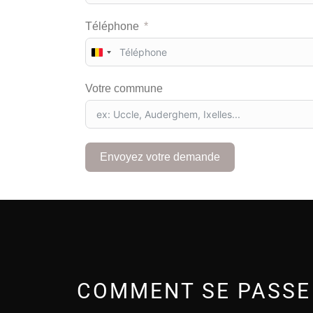
Téléphone
B
e
l
Votre commune
g
i
u
m
+
Envoyez votre demande
3
2
COMMENT SE PASSE 