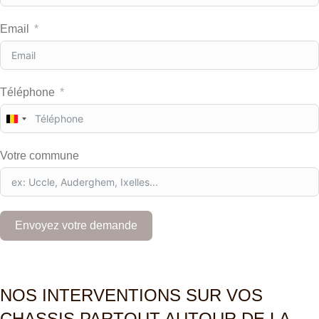
Email
Téléphone
B
e
l
Votre commune
g
i
u
m
+
Envoyez votre demande
3
2
NOS INTERVENTIONS SUR VOS
CHASSIS PARTOUT AUTOUR DE LA