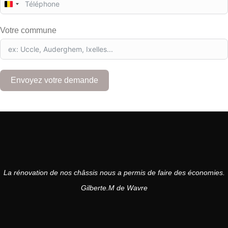
B
e
l
Votre commune
g
i
u
m
+
Envoyez votre demande
3
2
La rénovation de nos châssis nous a permis de faire des économies.
Gilberte.M de Wavre