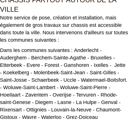
VILLE
Notre service de pose, création et installation, mais
également de gros travaux sur chassis est accessible
dans toute la ville. Nous intervenons d'ailleurs sur toutes
les communes suivantes :
Dans les communes suivantes :
Anderlecht
-
Auderghem
-
Berchem-Sainte-Agathe
-
Bruxelles
-
Etterbeek
-
Evere
-
Forest
-
Ganshoren
-
Ixelles
-
Jette
-
Koekelberg
-
Molenbeek-Saint-Jean
-
Saint-Gilles
-
Saint-Josse
-
Schaerbeek
-
Uccle
-
Watermael-Boitsfort
.
-
Woluwe-Saint-Lambert
-
Woluwe-Saint-Pierre
-
Hoeilaart
-
Zaventem
-
Overijse
-
Tervuren
-
Rhode-
saint-Genese
-
Diegem
-
Lasne
-
La Hulpe
-
Genval
-
Rixensart
-
Ottignies
-
Louvain-la-Neuve
-
Chaumont-
Gistoux
-
Wavre
-
Waterloo
-
Grez-Doiceau