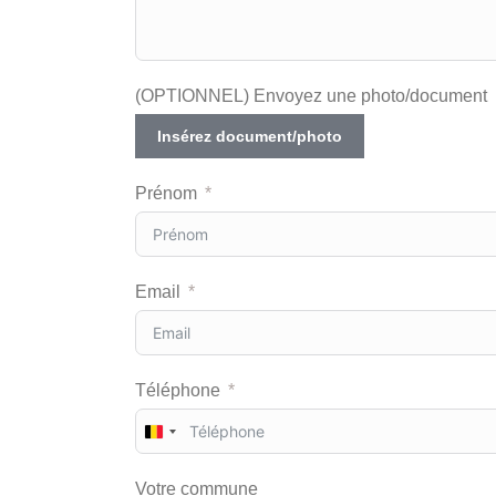
(OPTIONNEL) Envoyez une photo/document
Insérez document/photo
Prénom
Email
Téléphone
B
e
l
Votre commune