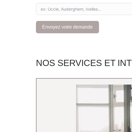
g
i
u
m
+
Envoyez votre demande
3
2
NOS SERVICES ET I