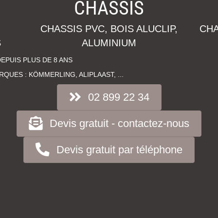
CHASSIS
CHASSIS PVC, BOIS ALUCLIP,
CHA
S
ALUMINIUM
EPUIS PLUS DE 8 ANS
UES : KÖMMERLING, ALIPLAAST, ...
02 899 22 34
Devis gratuit - contactez-nous
Devis gratuit par téléphone