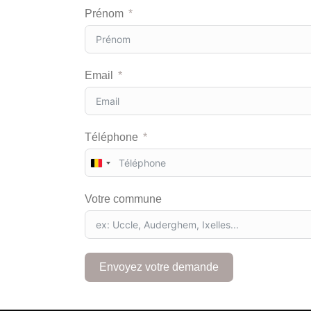
Prénom
Email
Téléphone
B
e
l
Votre commune
g
i
u
m
+
Envoyez votre demande
3
2