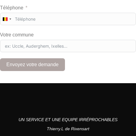
Téléphone
B
e
l
Votre commune
g
i
u
m
+
Envoyez votre demande
3
2
UN SERVICE ET UNE EQUIPE IRRÉPROCHABLES
Thierry.L de Rixensart