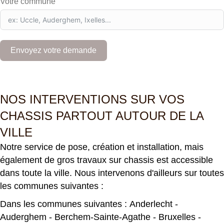
Votre commune
g
i
u
m
+
Envoyez votre demande
3
2
NOS INTERVENTIONS SUR VOS
CHASSIS PARTOUT AUTOUR DE LA
VILLE
Notre service de pose, création et installation, mais
également de gros travaux sur chassis est accessible
dans toute la ville. Nous intervenons d'ailleurs sur toutes
les communes suivantes :
Dans les communes suivantes :
Anderlecht
-
Auderghem
-
Berchem-Sainte-Agathe
-
Bruxelles
-