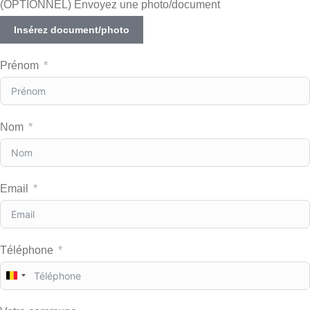
(OPTIONNEL) Envoyez une photo/document
Insérez document/photo
Prénom
Nom
Email
Téléphone
B
e
l