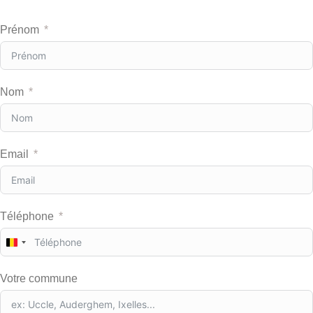
Prénom
Nom
Email
Téléphone
B
e
l
Votre commune
g
i
u