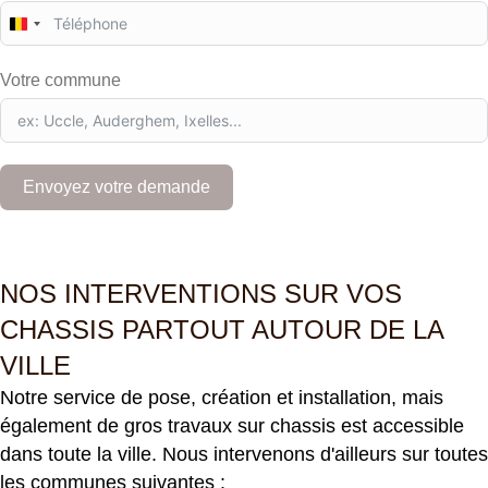
B
e
l
Votre commune
g
i
u
m
+
Envoyez votre demande
3
2
NOS INTERVENTIONS SUR VOS
CHASSIS PARTOUT AUTOUR DE LA
VILLE
Notre service de pose, création et installation, mais
également de gros travaux sur chassis est accessible
dans toute la ville. Nous intervenons d'ailleurs sur toutes
les communes suivantes :