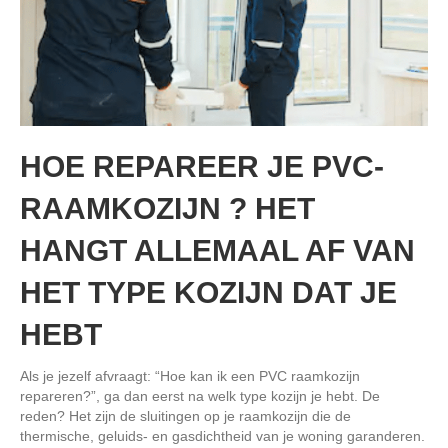
HOE REPAREER JE PVC-
RAAMKOZIJN ? HET
HANGT ALLEMAAL AF VAN
HET TYPE KOZIJN DAT JE
HEBT
Als je jezelf afvraagt: “Hoe kan ik een PVC raamkozijn
repareren?”, ga dan eerst na welk type kozijn je hebt. De
reden? Het zijn de sluitingen op je raamkozijn die de
thermische, geluids- en gasdichtheid van je woning garanderen.