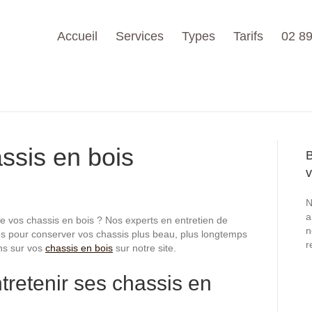
Accueil
Services
Types
Tarifs
02 89
assis en bois
B
v
N
a
de vos chassis en bois ? Nos experts en entretien de
n
es pour conserver vos chassis plus beau, plus longtemps
r
ons sur vos
chassis en bois
sur notre site.
tretenir ses chassis en