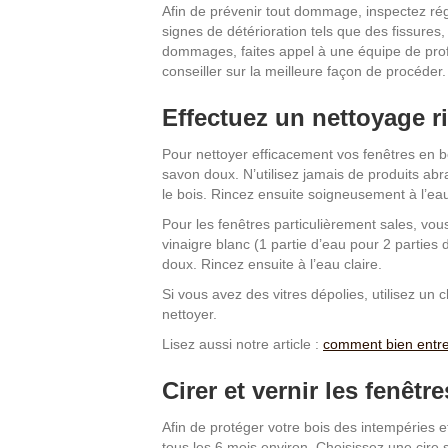
Afin de prévenir tout dommage, inspectez rég
signes de détérioration tels que des fissure
dommages, faites appel à une équipe de profe
conseiller sur la meilleure façon de procéder.
Effectuez un nettoyage r
Pour nettoyer efficacement vos fenêtres en bo
savon doux. N’utilisez jamais de produits abr
le bois. Rincez ensuite soigneusement à l’eau
Pour les fenêtres particulièrement sales, v
vinaigre blanc (1 partie d’eau pour 2 parties d
doux. Rincez ensuite à l’eau claire.
Si vous avez des vitres dépolies, utilisez un c
nettoyer.
Lisez aussi notre article :
comment bien entret
Cirer et vernir les fenêtr
Afin de protéger votre bois des intempéries e
tous les 6 mois environ. Choisissez une cire 