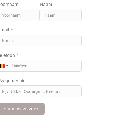
Voornaam
Naam
mail
elefoon
B
e
l
w gemeente
g
i
u
m
+
Stuur uw verzoek
3
2