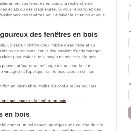
ulièrement vos fenêtres en bois à la recherche de
s, des éclats ou des craquelures. Si vous remarquez des
ssionnels des fenêtres pour évaluer la situation et vous
E
igoureux des fenêtres en bois
is, utilisez un chiffon doux imbibé d’eau tiède et du
asifs ou de solvants, car ils risqueraient d’endommager
 claire pour éviter que le savon ne sèche sur le bois.
T
ous pouvez préparer un mélange d’eau chaude et de
e vinaigre) et l’appliquer sur le bois avec un chiffon
V
hiffon en micro fibre imbibé d’alcool à brûler pour les
enir ses chassis de fenêtre en bois
es en bois
t lui donner un bel aspect, appliquez une couche de cire
spécialement conçue pour le bois extérieur et suivez les