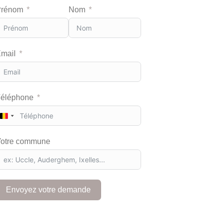
Prénom
Nom
mail
éléphone
B
e
l
otre commune
g
i
u
m
+
Envoyez votre demande
3
2