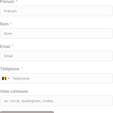
Prénom
Nom
Email
Téléphone
B
e
l
Votre commune
g
i
u
m
+